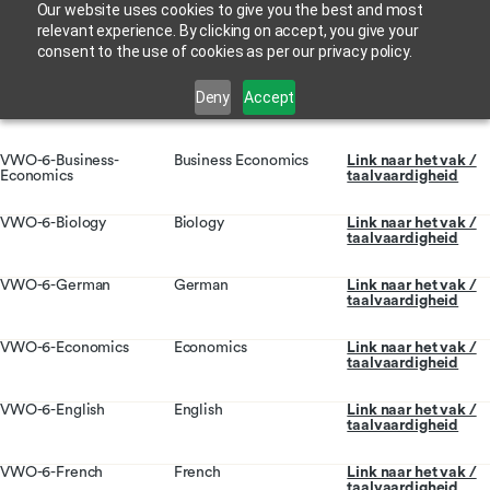
Our website uses cookies to give you the best and most
relevant experience. By clicking on accept, you give your
consent to the use of cookies as per our privacy policy.
Deny
Accept
VWO-6-Business-
Business Economics
Link naar het vak /
Economics
taalvaardigheid
VWO-6-Biology
Biology
Link naar het vak /
taalvaardigheid
VWO-6-German
German
Link naar het vak /
taalvaardigheid
VWO-6-Economics
Economics
Link naar het vak /
taalvaardigheid
VWO-6-English
English
Link naar het vak /
taalvaardigheid
VWO-6-French
French
Link naar het vak /
taalvaardigheid