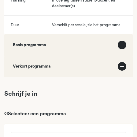
Planning
In overleg tussen student-docent en
deelnemer(s).
Duur
Verschilt per sessie, zie het programma.
Basis programma
01
Domein A: Leesvaardigheid
Verkort programma
02
Domein A: Leesvaardigheid
01
Domein A: Leesvaardigheid
Schrijf je in
03
Domein A: Leesvaardigheid
04
Domein A: Leesvaardigheid
Selecteer een programma
01
05
Domein A: Leesvaardigheid