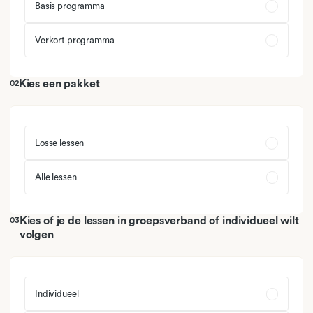
Basis programma
06
Domein A: Leesvaardigheid
Verkort programma
07
Domein A: Leesvaardigheid
Kies een pakket
02
08
Domein A: Leesvaardigheid
09
Domein A: Leesvaardigheid
Losse lessen
Alle lessen
Kies of je de lessen in groepsverband of individueel wilt
03
volgen
Individueel