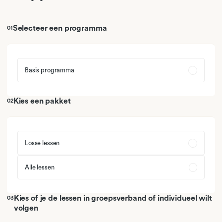
02
Logistic Regression Analysis
Selecteer een programma
01
03
Repeated Measures Analysis
04
Summary
Basis programma
Kies een pakket
02
Losse lessen
Alle lessen
Kies of je de lessen in groepsverband of individueel wilt
03
volgen