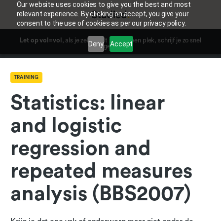
Our website uses cookies to give you the best and most
relevant experience. By clicking on accept, you give your
consent to the use of cookies as per our privacy policy.
Let op vol=vol
, als je zeker wilt zijn van een plek, schrijf je zo snel
Deny
Accept
mogelijk in.
TRAINING
Statistics: linear
and logistic
regression and
repeated measures
analysis (BBS2007)