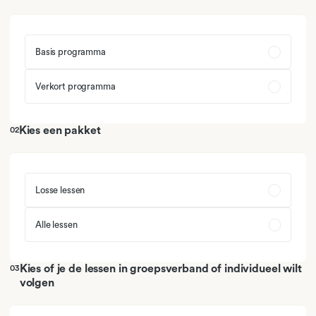
03
Linear Regression
05
Linear Regression
04
Multiple regression
Basis programma
06
Multiple regression
Verkort programma
07
Multiple regression wisdom
Kies een pakket
02
08
Exam
09
SPSS
Losse lessen
Alle lessen
Kies of je de lessen in groepsverband of individueel wilt
03
volgen