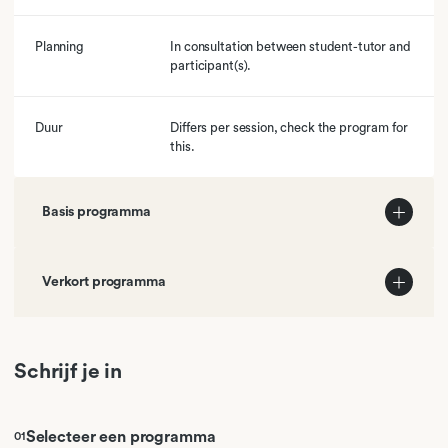
Planning
In consultation between student-tutor and
participant(s).
Duur
Differs per session, check the program for
this.
Basis programma
01
Review hypothesis testing
Verkort programma
02
Chi square for categorical data
01
Review hypothesis testing & Chi square for categorical data
Schrijf je in
03
ANOVA [analysis of variance]
02
ANOVA & Multivariate ANOVA
04
Multivariate ANOVA
Selecteer een programma
01