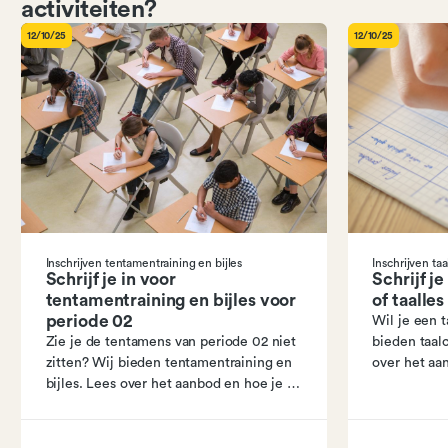
activiteiten?
12/10/25
12/10/25
Inschrijven tentamentraining en bijles
Inschrijven taa
Schrijf je in voor
Schrijf j
tentamentraining en bijles voor
of taalle
periode 02
Wil je een t
Zie je de tentamens van periode 02 niet
bieden taal
zitten? Wij bieden tentamentraining en
over het aa
bijles. Lees over het aanbod en hoe je je
inschrijven!
kan inschrijven!